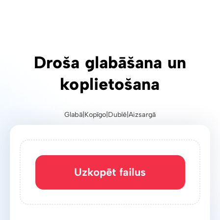
Droša glabāšana un
koplietošana
Glabā
|
Kopīgo
|
Dublē
|
Aizsargā
Uzkopēt failus