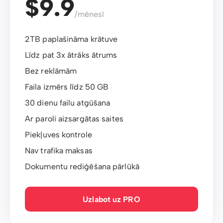
$9.9
/mēnesī
2TB paplašināma krātuve
Līdz pat 3x ātrāks ātrums
Bez reklāmām
Faila izmērs līdz 50 GB
30 dienu failu atgūšana
Ar paroli aizsargātas saites
Piekļuves kontrole
Nav trafika maksas
Dokumentu rediģēšana pārlūkā
Uzlabot uz PRO