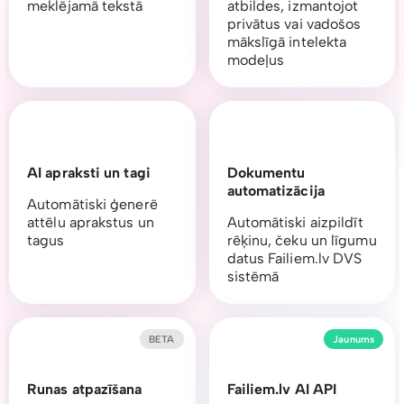
meklējamā tekstā
atbildes, izmantojot
privātus vai vadošos
mākslīgā intelekta
modeļus
AI apraksti un tagi
Dokumentu
automatizācija
Automātiski ģenerē
attēlu aprakstus un
Automātiski aizpildīt
tagus
rēķinu, čeku un līgumu
datus Failiem.lv DVS
sistēmā
BETA
Jaunums
Runas atpazīšana
Failiem.lv AI API