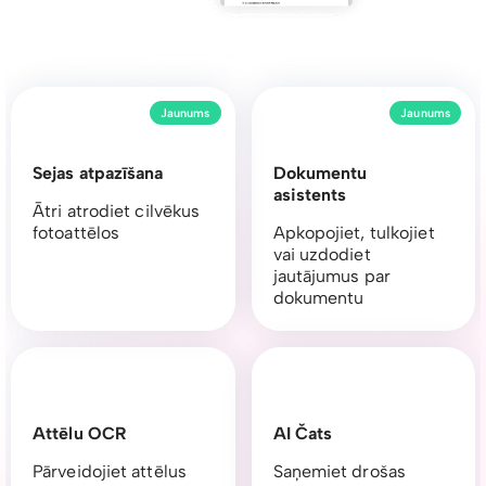
Jaunums
Jaunums
Sejas atpazīšana
Dokumentu
asistents
Ātri atrodiet cilvēkus
fotoattēlos
Apkopojiet, tulkojiet
vai uzdodiet
jautājumus par
dokumentu
Attēlu OCR
AI Čats
Pārveidojiet attēlus
Saņemiet drošas