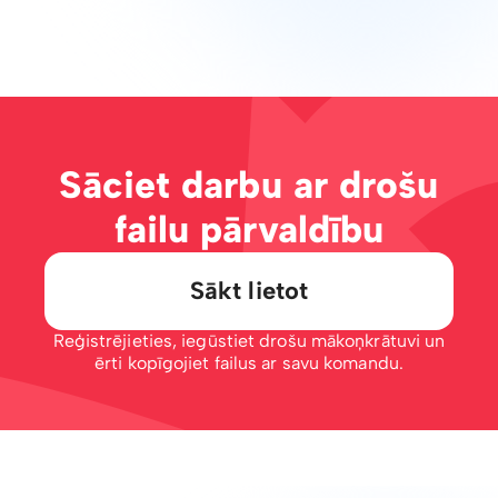
Sāciet darbu ar drošu
failu pārvaldību
Sākt lietot
Reģistrējieties, iegūstiet drošu mākoņkrātuvi un
ērti kopīgojiet failus ar savu komandu.