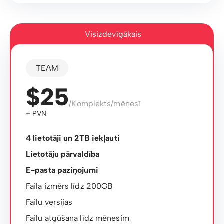
Visizdevīgākais
TEAM
$25
/Komplekts/mēnesī
+ PVN
4 lietotāji un 2TB iekļauti
Lietotāju pārvaldība
E-pasta paziņojumi
Faila izmērs līdz 200GB
Failu versijas
Failu atgūšana līdz mēnesim