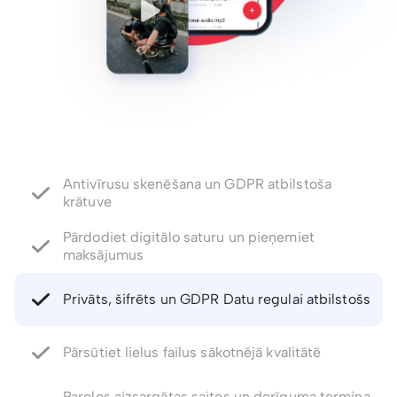
Pārdodiet digitālo saturu un pieņemiet
maksājumus
Privāts, šifrēts un GDPR Datu regulai atbilstošs
Pārsūtiet lielus failus sākotnējā kvalitātē
Paroles aizsargātas saites un derīguma termiņa
kontrole
Atjaunojiet izdzēstos failus un failu versijas līdz