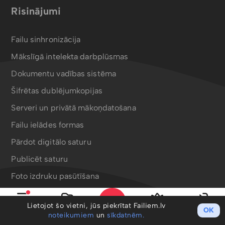
Risinājumi
Failu sinhronizācija
Mākslīgā intelekta darbplūsmas
Dokumentu vadības sistēma
Šifrētas dublējumkopijas
Serveri un privātā mākoņdatošana
Failu ielādes formas
Pārdot digitālo saturu
Publicēt saturu
Foto izdruku pasūtīšana
Bergafoto drukas produkti
Lietojot šo vietni, jūs piekrītat Failiem.lv
OK
Izvēlne
Mani faili
PRO
Ieiet
noteikumiem
un
sīkdatnēm.