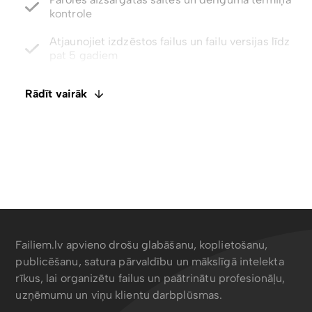
pat 5 gadiem
Integrēts E-paraksts. Komentāri un failu
ietagošana
Atspējot lejupielādes ar tikai skatīšanas piekļuvi
Rādīt vairāk
Failiem.lv apvieno drošu glabāšanu, koplietošanu,
publicēšanu, satura pārvaldību un mākslīgā intelekta
rīkus, lai organizētu failus un paātrinātu profesionāļu,
uzņēmumu un viņu klientu darbplūsmas.