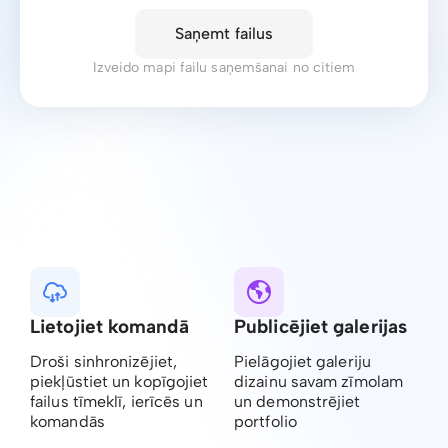
Saņemt failus
Izveido mapi failu saņemšanai no citiem
Lietojiet komandā
Publicējiet galerijas
Droši sinhronizējiet,
Pielāgojiet galeriju
piekļūstiet un kopīgojiet
dizainu savam zīmolam
failus tīmeklī, ierīcēs un
un demonstrējiet
komandās
portfolio