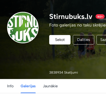
Stirnubuks.lv
BIZ+
Foto galerijas no taku skrēji
Sekot
Dalīties
Saz
3838934 Skatījumi
Info
Galerijas
Jaunākie