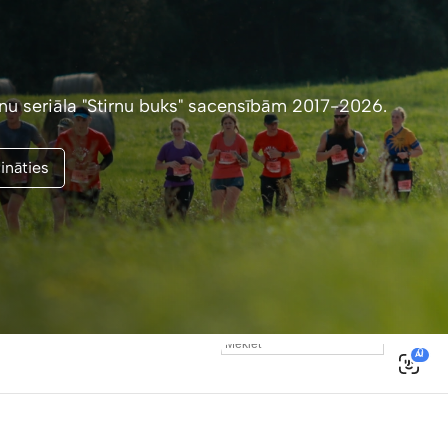
enu seriāla "Stirnu buks" sacensībām 2017-2026.
ināties
0
AI