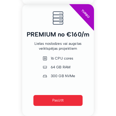
TURBO
PREMIUM no €160/m
Lielas noslodzes vai augstas
veiktspējas projektiem
16 CPU cores
64 GB RAM
300 GB NVMe
Pasūtīt