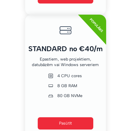
POPULĀRS
STANDARD no €40/m
Epastiem, web projektiem,
datubāzēm vai Windows serveriem
4 CPU cores
8 GB RAM
80 GB NVMe
Pasūtīt