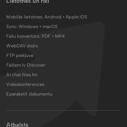
Lietotnes un rīki
Mobilās lietotnes:
Android
•
Apple iOS
Sync:
Windows • macOS
Failu konvertors:
PDF
•
MP4
WebDAV disks
FTP piekļuve
Failiem.lv Discover
AI chat.files.fm
Videokonferences
Eparakstīt dokumentu
Atbalsts