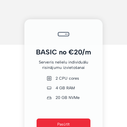
BASIC no €20/m
Serveris nelielu individuālu
risinājumu izvietošanai
2 CPU cores
4 GB RAM
20 GB NVMe
Pasūtīt