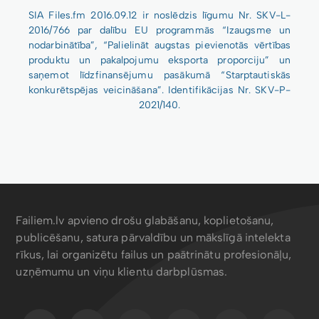
SIA Files.fm 2016.09.12 ir noslēdzis līgumu Nr. SKV-L-
2016/766 par dalību EU programmās “Izaugsme un
nodarbinātība”, “Palielināt augstas pievienotās vērtības
produktu un pakalpojumu eksporta proporciju” un
saņemot līdzfinansējumu pasākumā “Starptautiskās
konkurētspējas veicināšana”. Identifikācijas Nr. SKV-P-
2021/140.
Failiem.lv apvieno drošu glabāšanu, koplietošanu,
publicēšanu, satura pārvaldību un mākslīgā intelekta
rīkus, lai organizētu failus un paātrinātu profesionāļu,
uzņēmumu un viņu klientu darbplūsmas.