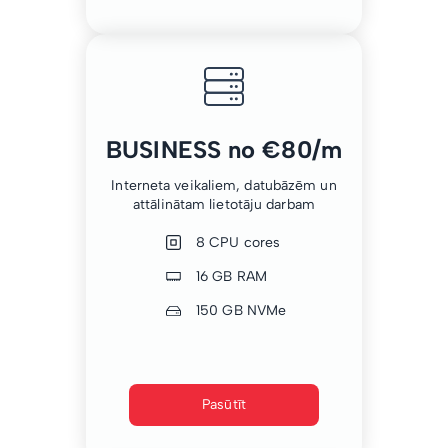
BUSINESS no €80/m
Interneta veikaliem, datubāzēm un
attālinātam lietotāju darbam
8 CPU cores
16 GB RAM
150 GB NVMe
Pasūtīt