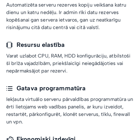
Automatizēta serveru rezerves kopiju veikšana katru
dienu un katru nedēļu. Ir admin rīki datu rezerves
kopēšanai gan servera ietvaros, gan uz neatkarīgu
risinājumu citā datu centrā vai citā valstī.
Resursu elastība
Varat uzlabot CPU, RAM, HDD konfigurāciju, atbilstoši
šī brīža vajadzībām, priekšlaicīgi neiegādājoties vai
nepārmaksājot par rezervi.
Gatava programmatūra
Iekļauta virtuālo serveru pārvaldības programmatūra un
ērti lietojams web vadības panelis, ar kuru izveidot,
restartēt, pārkonfigurēt, klonēt serverus, tīklu, firewall
un vpn.
Ekonomiski izdevīgi